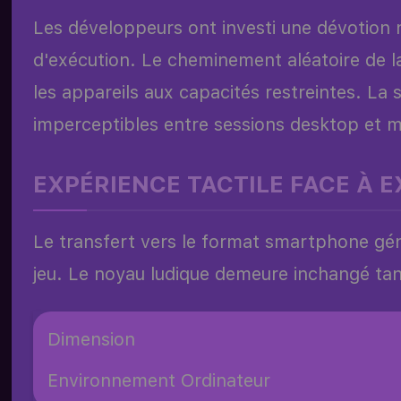
Les développeurs ont investi une dévotion no
d'exécution. Le cheminement aléatoire de la
les appareils aux capacités restreintes. L
imperceptibles entre sessions desktop et 
EXPÉRIENCE TACTILE FACE À 
Le transfert vers le format smartphone gén
jeu. Le noyau ludique demeure inchangé tand
Dimension
Environnement Ordinateur