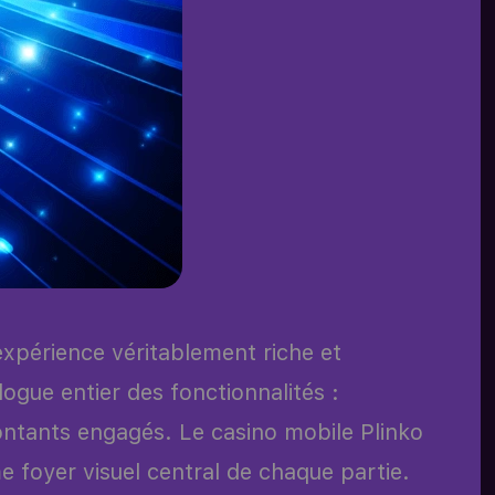
xpérience véritablement riche et
ogue entier des fonctionnalités :
montants engagés. Le casino mobile Plinko
 foyer visuel central de chaque partie.