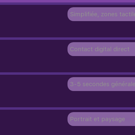
Simplifiée, zones tactil
Contact digital direct
3-5 secondes général
Portrait et paysage