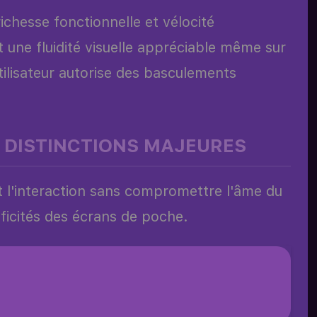
ichesse fonctionnelle et vélocité
 une fluidité visuelle appréciable même sur
ilisateur autorise des basculements
S DISTINCTIONS MAJEURES
 l'interaction sans compromettre l'âme du
ficités des écrans de poche.