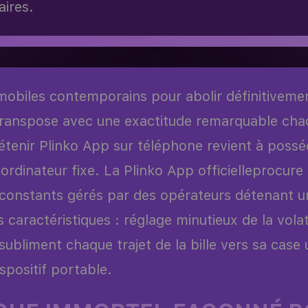
aires.
obiles contemporains pour abolir définitivement t
 transpose avec une exactitude remarquable ch
. Détenir Plinko App sur téléphone revient à pos
rdinateur fixe. La Plinko App officielleprocure 
constants gérés par des opérateurs détenant une
aractéristiques : réglage minutieux de la volati
subliment chaque trajet de la bille vers sa case 
positif portable.