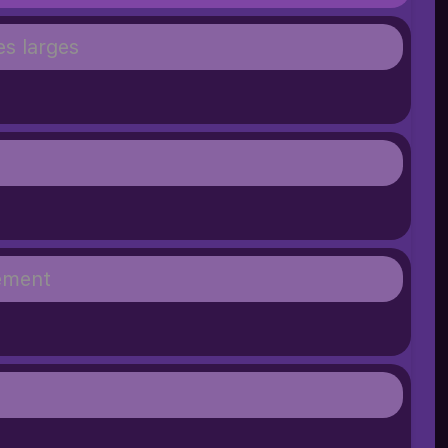
es larges
ement