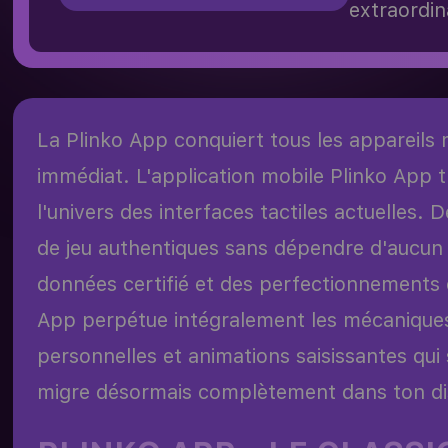
extraordin
La Plinko App conquiert tous les appareils m
immédiat. L'application mobile Plinko App
l'univers des interfaces tactiles actuelles
de jeu authentiques sans dépendre d'aucun o
données certifié et des perfectionnements 
App perpétue intégralement les mécaniques c
personnelles et animations saisissantes qui 
migre désormais complètement dans ton dis