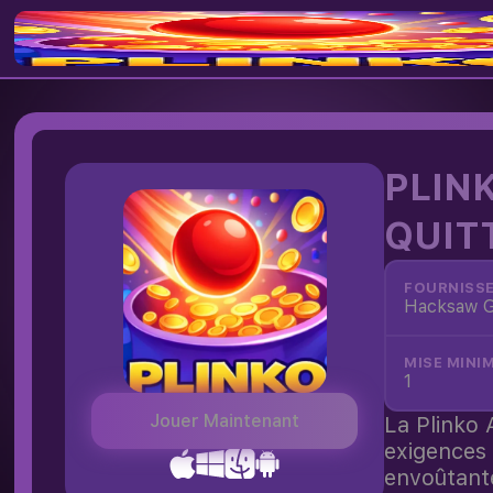
PLINK
QUIT
FOURNISSE
Hacksaw G
MISE MINI
1
Jouer Maintenant
La Plinko 
exigences 
envoûtante