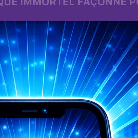
IQUE IMMORTEL FAÇONNÉ P